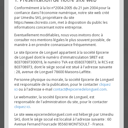
Conformément à la loi n°2004-2005 du 21 juin 2004 pour la
confiance dans l'économie numérique, notre site web créé
par Umeshu SAS, propriétaire du site
https://www.clicresto.com, met à disposition du public les
informations concernant notre entreprise.
Eventuellement modifiables, nous vous invitons donc à
consulter nos mentions légales le plus souvent possible, de
manière à en prendre connaissance fréquemment.
Le site Epicerie de Longueil appartient à la société Epicerie
de Longueil dont le numéro d'immatriculation SIRET est
80370897300018, le numéro TVA est 65803708973, le RCS est
803708973, dont le siège social est situé à l'adresse suivante
: 28, avenue de Longueil 78600 Maisons-Laffitte.
Personne physique ou morale, la société Epicerie de Longueil
est responsable de la publication, pour le contacter
cliquez
ici
ou à l'adresse e-mail
contact@epiceriedelongueil.com
.
Le webmaster, la société Epicerie de Longueil, est
responsable de l'administration du site, pour le contacter
cliquez ici
.
Le site www.epiceriedelongueil.com est hébergé par Umeshu
SAS, dont le siège social est localisé à l'adresse suivante : 60
Avenue Fernand Fourcade 95560 MONTSOULT - France.