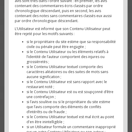
avis sont triés dans l'ordre suivant : en premier, les avis
contenant des commentaires écris classés par ordre
chronologique déscendant, puis en second, les avis
contenant des notes sans commentaires classés eux aussi
par ordre chronologique déscendant.
L’Utilisateur est informé que son Contenu Utilisateur peut
être rejeté pour les motifs suivants :
si le propriétaire du site estime que sa responsabilité
civile ou pénale peut être engagée ;
si le Contenu Utilisateur ou les éléments relatifs à
l’identité de l’auteur comportent des injures ou
grossièretés ;
si le Contenu Utilisateur textuel comporte des
caractères aléatoires ou des suites de mots sans
aucune signification ;
si le Contenu Utilisateur est sans rapport avec le
restaurant noté ;
si le Contenu Utilisateur est ou est soupçonné d’être
une contrefaçon ;
si l’avis soulève ou si le propriétaire du site estime
que l’avis comporte des éléments de conflits
d’intérêts ou de fraude ;
si le Contenu Utilisateur textuel est mal écrit au point
d'en être inintelligible ;
si un Utilisateur formule un commentaire inapproprié
sur un autre Contenu Utilisateur ou son auteur ;