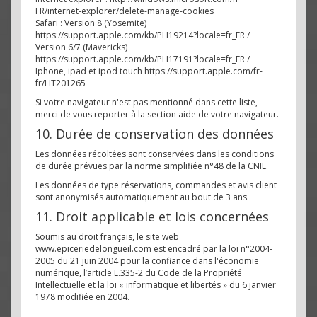
FR/internet-explorer/delete-manage-cookies
Safari : Version 8 (Yosemite)
https://support.apple.com/kb/PH19214?locale=fr_FR /
Version 6/7 (Mavericks)
https://support.apple.com/kb/PH17191?locale=fr_FR /
Iphone, ipad et ipod touch https://support.apple.com/fr-
fr/HT201265
Si votre navigateur n'est pas mentionné dans cette liste,
merci de vous reporter à la section aide de votre navigateur.
10. Durée de conservation des données
Les données récoltées sont conservées dans les conditions
de durée prévues par la norme simplifiée n°48 de la CNIL.
Les données de type réservations, commandes et avis client
sont anonymisés automatiquement au bout de 3 ans.
11. Droit applicable et lois concernées
Soumis au droit français, le site web
www.epiceriedelongueil.com est encadré par la loi n°2004-
2005 du 21 juin 2004 pour la confiance dans l'économie
numérique, l’article L.335-2 du Code de la Propriété
Intellectuelle et la loi « informatique et libertés » du 6 janvier
1978 modifiée en 2004.