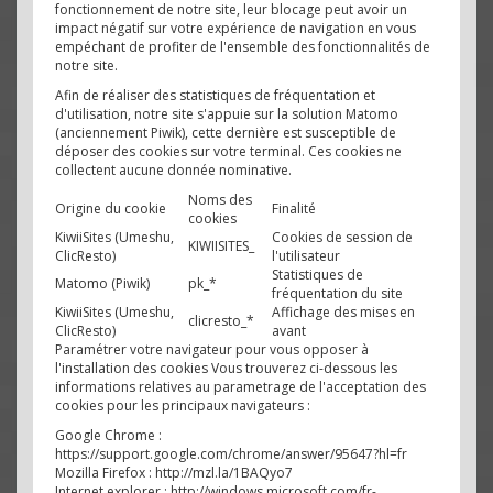
fonctionnement de notre site, leur blocage peut avoir un
impact négatif sur votre expérience de navigation en vous
empéchant de profiter de l'ensemble des fonctionnalités de
notre site.
Afin de réaliser des statistiques de fréquentation et
d'utilisation, notre site s'appuie sur la solution Matomo
(anciennement Piwik), cette dernière est susceptible de
déposer des cookies sur votre terminal. Ces cookies ne
collectent aucune donnée nominative.
Noms des
Origine du cookie
Finalité
cookies
KiwiiSites (Umeshu,
Cookies de session de
KIWIISITES_
ClicResto)
l'utilisateur
Statistiques de
Matomo (Piwik)
pk_*
fréquentation du site
KiwiiSites (Umeshu,
Affichage des mises en
clicresto_*
ClicResto)
avant
Paramétrer votre navigateur pour vous opposer à
l'installation des cookies Vous trouverez ci-dessous les
informations relatives au parametrage de l'acceptation des
cookies pour les principaux navigateurs :
Google Chrome :
https://support.google.com/chrome/answer/95647?hl=fr
Mozilla Firefox : http://mzl.la/1BAQyo7
Internet explorer : http://windows.microsoft.com/fr-